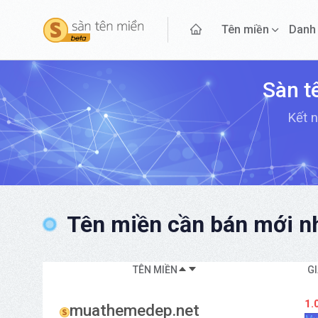
Tên miền
Danh
Sàn t
Kết n
Tên miền cần bán mới nh
TÊN MIỀN
G
1.
muathemedep.net