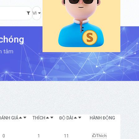
VI
 chóng
an tâm
ĐÁNH GIÁ
THÍCH
ĐỘ DÀI
HÀNH ĐỘNG
0
1
11
Thích