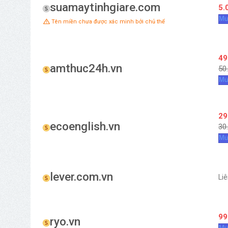
suamaytinhgiare.com
5.
Mu
Tên miền chưa được xác minh bởi chủ thể
49
amthuc24h.vn
50
Mu
29
ecoenglish.vn
30
Mu
lever.com.vn
Li
99
ryo.vn
Mu