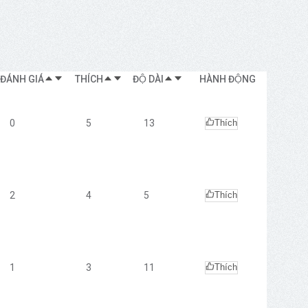
ĐÁNH GIÁ
THÍCH
ĐỘ DÀI
HÀNH ĐỘNG
0
5
13
Thích
2
4
5
Thích
1
3
11
Thích