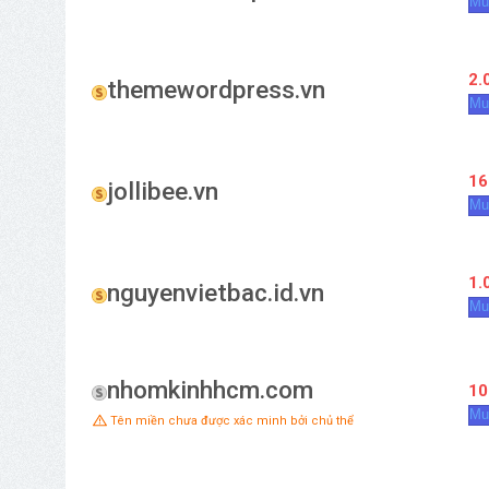
Mu
2.
themewordpress.vn
Mu
16
jollibee.vn
Mu
1.
nguyenvietbac.id.vn
Mu
nhomkinhhcm.com
10
Mu
Tên miền chưa được xác minh bởi chủ thể