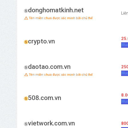
donghomatkinh.net
Liê
Tên miền chưa được xác minh bởi chủ thể
25.
crypto.vn
Mua
daotao.com.vn
250
Mua
Tên miền chưa được xác minh bởi chủ thể
8.0
508.com.vn
Mua
vietwork.com.vn
800