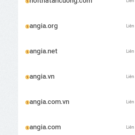
noithatancuong.com
Liên
angia.org
Liên
angia.net
Liên
angia.vn
Liên
angia.com.vn
Liên
angia.com
Liên