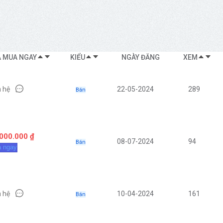
Á MUA NGAY
KIỂU
NGÀY ĐĂNG
XEM
n hệ
22-05-2024
289
Bán
000.000 ₫
08-07-2024
94
Bán
 ngay
n hệ
10-04-2024
161
Bán