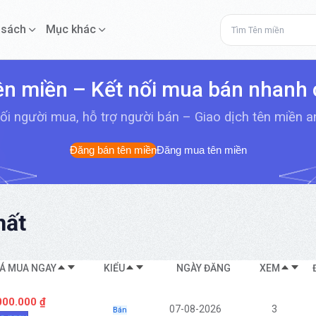
 sách
Mục khác
ên miền – Kết nối mua bán nhanh
ối người mua, hỗ trợ người bán – Giao dịch tên miền 
Đăng bán tên miền
Đăng mua tên miền
ất
IÁ MUA NGAY
KIỂU
NGÀY ĐĂNG
XEM
000.000 ₫
07-08-2026
3
Bán