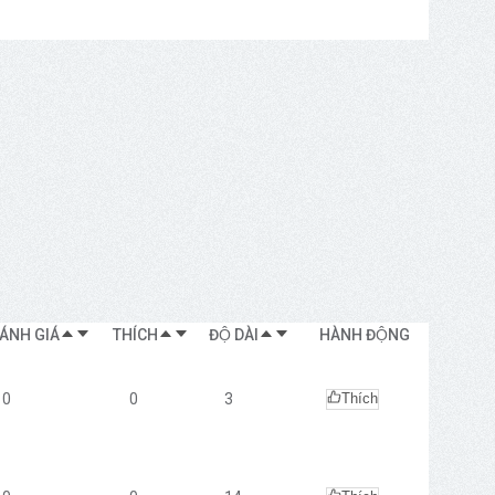
ÁNH GIÁ
THÍCH
ĐỘ DÀI
HÀNH ĐỘNG
0
0
3
Thích