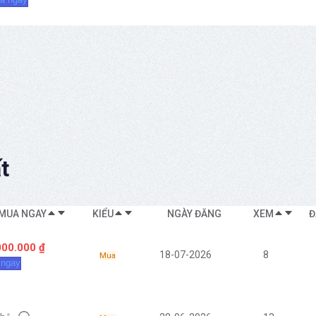
t
 MUA NGAY
KIỂU
NGÀY ĐĂNG
XEM
Đ
000.000 ₫
18-07-2026
8
Mua
 ngay