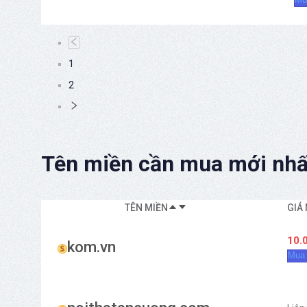
1
2
Tên miền cần mua mới nhấ
TÊN MIỀN
GIÁ
10.
kom.vn
Mua