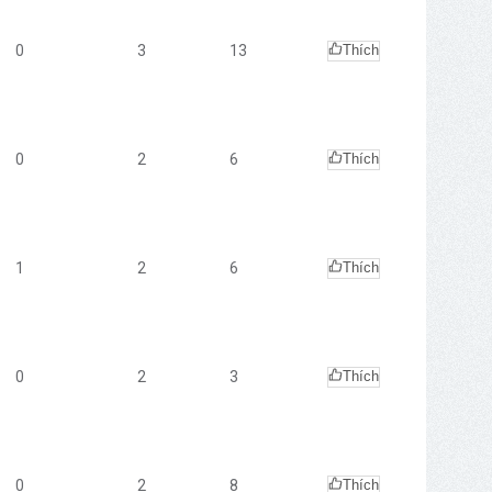
0
3
13
Thích
0
2
6
Thích
1
2
6
Thích
0
2
3
Thích
0
2
8
Thích