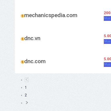
200
mechanicspedia.com
Mua
5.0
dnc.vn
Mua
5.0
dnc.com
Mua
1
2