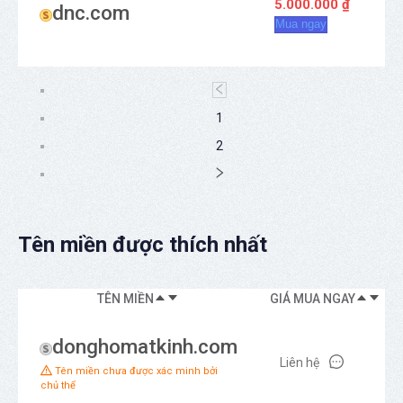
5.000.000 ₫
dnc.com
Mua ngay
1
2
Tên miền được thích nhất
TÊN MIỀN
GIÁ MUA NGAY
donghomatkinh.com
Liên hệ
Tên miền chưa được xác minh bởi
chủ thể