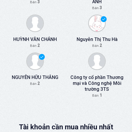
ANH
3
Bán
3
Bán
HUỲNH VĂN CHÁNH
Nguyễn Thị Thu Hà
2
2
Bán
Bán
NGUYỄN HỮU THẮNG
Công ty cổ phần Thương
mại và Công nghệ Môi
2
Bán
trường 3TS
1
Bán
Tài khoản cần mua nhiều nhất