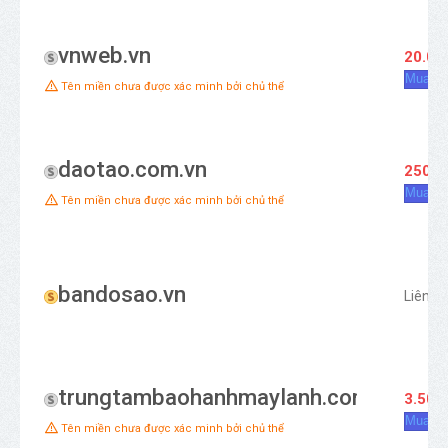
vnweb.vn
20.00
Mua ng
Tên miền chưa được xác minh bởi chủ thể
daotao.com.vn
250.0
Mua ng
Tên miền chưa được xác minh bởi chủ thể
bandosao.vn
Liên h
trungtambaohanhmaylanh.com
3.500
Mua ng
Tên miền chưa được xác minh bởi chủ thể