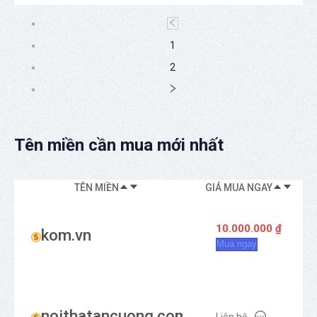
1
2
Tên miền cần mua mới nhất
TÊN MIỀN
GIÁ MUA NGAY
KI
10.000.000 ₫
kom.vn
Mua ngay
noithatancuong.com
Liên hệ