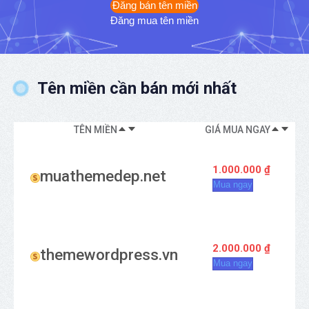
Đăng bán tên miền
Đăng mua tên miền
Tên miền cần bán mới nhất
TÊN MIỀN
GIÁ MUA NGAY
K
1.000.000 ₫
muathemedep.net
Mua ngay
2.000.000 ₫
themewordpress.vn
Mua ngay