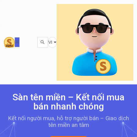
VI
Sàn tên miền – Kết nối mua
bán nhanh chóng
Kết nối người mua, hỗ trợ người bán – Giao dịch
tên miền an tâm