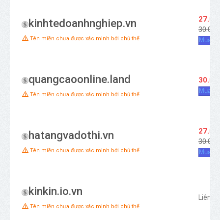
27.00
kinhtedoanhnghiep.vn
30.000
Tên miền chưa được xác minh bởi chủ thể
Mua ng
quangcaoonline.land
30.00
Mua ng
Tên miền chưa được xác minh bởi chủ thể
27.00
hatangvadothi.vn
30.000
Tên miền chưa được xác minh bởi chủ thể
Mua ng
kinkin.io.vn
Liên h
Tên miền chưa được xác minh bởi chủ thể