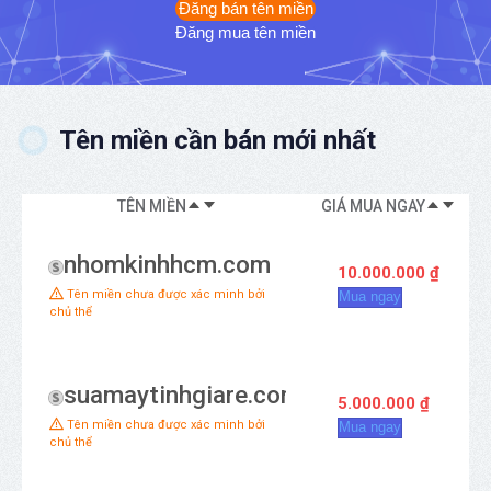
Đăng bán tên miền
Đăng mua tên miền
Tên miền cần bán mới nhất
TÊN MIỀN
GIÁ MUA NGAY
KI
nhomkinhhcm.com
10.000.000 ₫
Tên miền chưa được xác minh bởi
Mua ngay
chủ thể
suamaytinhgiare.com
5.000.000 ₫
Tên miền chưa được xác minh bởi
Mua ngay
chủ thể