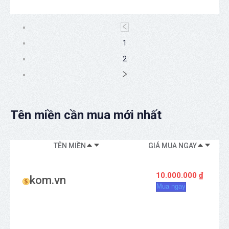
1
2
Tên miền cần mua mới nhất
TÊN MIỀN
GIÁ MUA NGAY
KI
10.000.000 ₫
kom.vn
Mua ngay