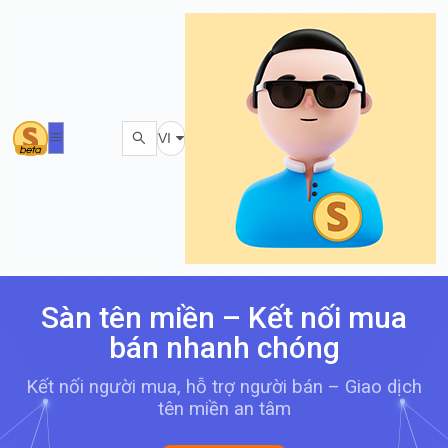
VI
Sàn tên miền – Kết nối mua
bán nhanh chóng
Kết nối người mua, hỗ trợ người bán – Giao dịch
tên miền an tâm