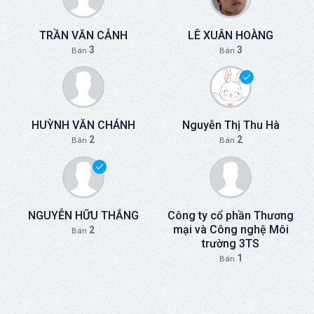
TRẦN VĂN CẢNH
LÊ XUÂN HOÀNG
3
3
Bán
Bán
HUỲNH VĂN CHÁNH
Nguyễn Thị Thu Hà
2
2
Bán
Bán
NGUYỄN HỮU THẮNG
Công ty cổ phần Thương
mại và Công nghệ Môi
2
Bán
trường 3TS
1
Bán