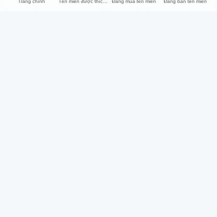
Trang chính
Tên miền được thích nhất
Đăng mua tên miền
Đăng bán tên miền
iNET
Hỗ trợ
Về chúng tôi
Trung tâm hỗ trợ
Liên hệ
Thỏa thuận sử dụng
Hướng dẫn thanh toán
Thỏa thuận bảo mật