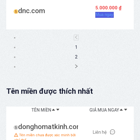
5.000.000 ₫
dnc.com
Mua ngay
1
2
Tên miền được thích nhất
TÊN MIỀN
GIÁ MUA NGAY
KI
donghomatkinh.com
Liên hệ
Tên miền chưa được xác minh bởi