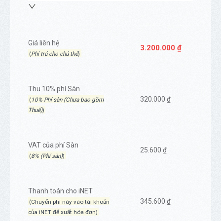
Giá liên hệ
3.200.000 ₫
(
Phí trả cho chủ thể
)
Thu 10% phí Sàn
320.000 ₫
(
10% Phí sàn (Chưa bao gồm
Thuế)
)
VAT của phí Sàn
25.600 ₫
(
8% (Phí sàn)
)
Thanh toán cho iNET
345.600 ₫
(Chuyển phí này vào tài khoản
của iNET để xuất hóa đơn)