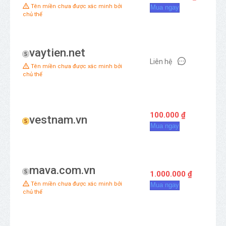
Ba
Tên miền chưa được xác minh bởi
Mua ngay
chủ thể
vaytien.net
Liên hệ
Ba
Tên miền chưa được xác minh bởi
chủ thể
100.000 ₫
vestnam.vn
M
Mua ngay
mava.com.vn
1.000.000 ₫
Ba
Tên miền chưa được xác minh bởi
Mua ngay
chủ thể