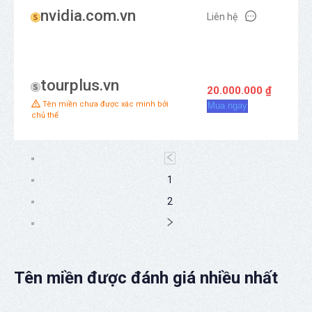
nvidia.com.vn
Liên hệ
M
tourplus.vn
20.000.000 ₫
Ba
Tên miền chưa được xác minh bởi
Mua ngay
chủ thể
1
2
Tên miền được đánh giá nhiều nhất