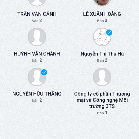
TRẦN VĂN CẢNH
LÊ XUÂN HOÀNG
3
3
Bán
Bán
HUỲNH VĂN CHÁNH
Nguyễn Thị Thu Hà
2
2
Bán
Bán
NGUYỄN HỮU THẮNG
Công ty cổ phần Thương
mại và Công nghệ Môi
2
Bán
trường 3TS
1
Bán