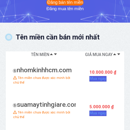
Đăng bán tên miền
Đăng mua tên miền
Tên miền cần bán mới nhất
TÊN MIỀN
GIÁ MUA NGAY
KI
nhomkinhhcm.com
10.000.000 ₫
Tên miền chưa được xác minh bởi
Mua ngay
chủ thể
suamaytinhgiare.com
5.000.000 ₫
Tên miền chưa được xác minh bởi
Mua ngay
chủ thể