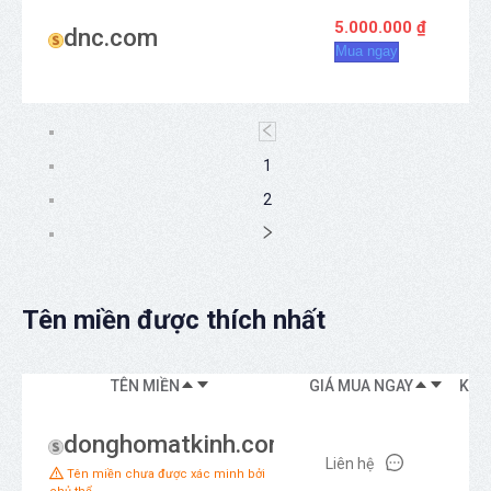
5.000.000 ₫
dnc.com
Mua ngay
1
2
Tên miền được thích nhất
TÊN MIỀN
GIÁ MUA NGAY
KIỂ
donghomatkinh.com
Liên hệ
Ba
Tên miền chưa được xác minh bởi