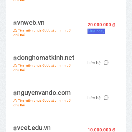
chủ thể
vnweb.vn
20.000.000 ₫
Ba
Tên miền chưa được xác minh bởi
Mua ngay
chủ thể
donghomatkinh.net
Liên hệ
Ba
Tên miền chưa được xác minh bởi
chủ thể
nguyenvando.com
Liên hệ
Ba
Tên miền chưa được xác minh bởi
chủ thể
vcet.edu.vn
10.000.000 ₫