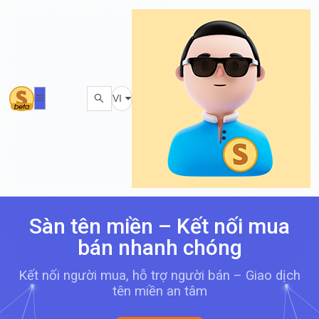
VI
Sàn tên miền – Kết nối mua
bán nhanh chóng
Kết nối người mua, hỗ trợ người bán – Giao dịch
tên miền an tâm