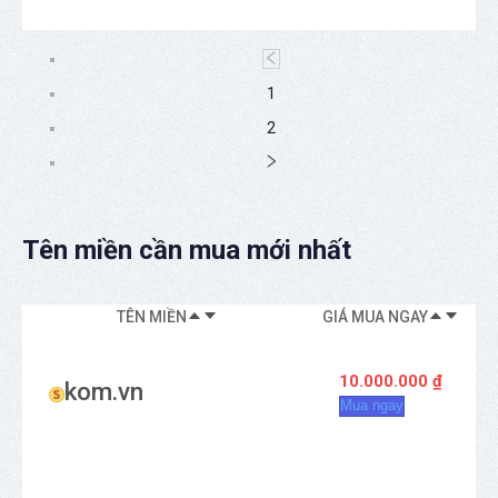
1
2
Tên miền cần mua mới nhất
TÊN MIỀN
GIÁ MUA NGAY
KI
10.000.000 ₫
kom.vn
Mua ngay