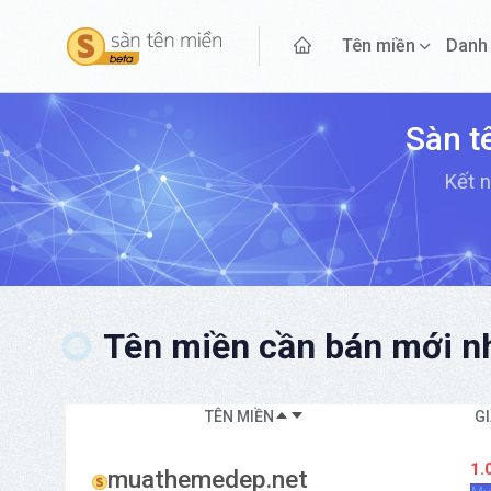
Tên miền
Danh
Sàn t
Kết n
Tên miền cần bán mới nh
TÊN MIỀN
G
1.
muathemedep.net