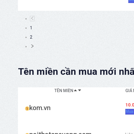
1
2
Tên miền cần mua mới nhấ
TÊN MIỀN
GIÁ
10.
kom.vn
Mua