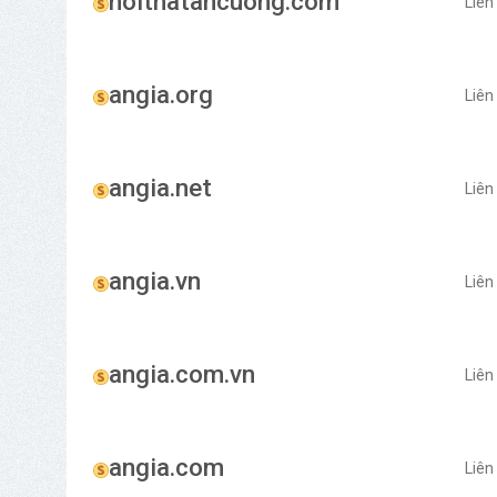
noithatancuong.com
Liên
angia.org
Liên
angia.net
Liên
angia.vn
Liên
angia.com.vn
Liên
angia.com
Liên