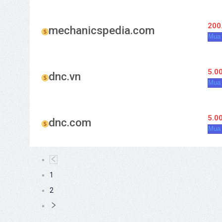
200
mechanicspedia.com
Mua
5.0
dnc.vn
Mua
5.0
dnc.com
Mua
1
2