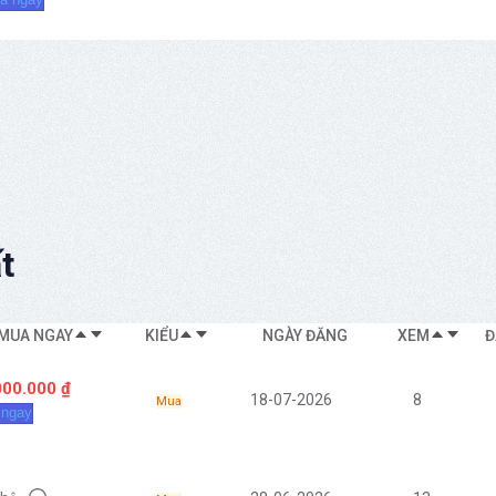
t
 MUA NGAY
KIỂU
NGÀY ĐĂNG
XEM
Đ
000.000 ₫
18-07-2026
8
Mua
 ngay