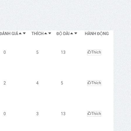
ĐÁNH GIÁ
THÍCH
ĐỘ DÀI
HÀNH ĐỘNG
0
5
13
Thích
2
4
5
Thích
0
3
13
Thích