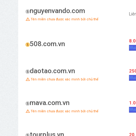
nguyenvando.com
Liê
Tên miền chưa được xác minh bởi chủ thể
8.0
508.com.vn
Mua
daotao.com.vn
25
Mua
Tên miền chưa được xác minh bởi chủ thể
mava.com.vn
1.0
Mua
Tên miền chưa được xác minh bởi chủ thể
tourplus.vn
20