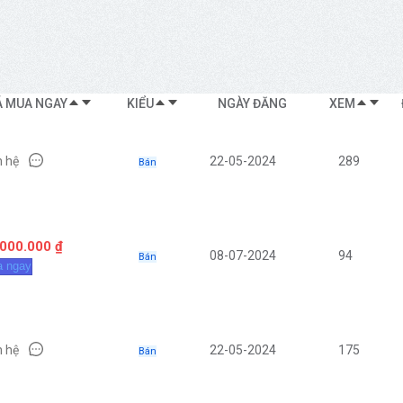
Á MUA NGAY
KIỂU
NGÀY ĐĂNG
XEM
n hệ
22-05-2024
289
Bán
.000.000 ₫
08-07-2024
94
Bán
 ngay
n hệ
22-05-2024
175
Bán