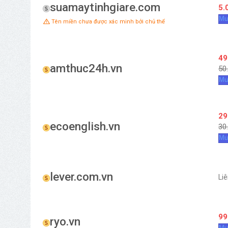
suamaytinhgiare.com
5.
Mu
Tên miền chưa được xác minh bởi chủ thể
49
amthuc24h.vn
50
Mu
29
ecoenglish.vn
30
Mu
lever.com.vn
Li
99
ryo.vn
Mu