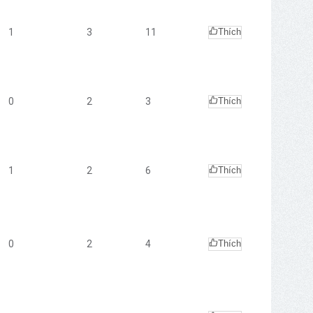
1
3
11
Thích
0
2
3
Thích
1
2
6
Thích
0
2
4
Thích