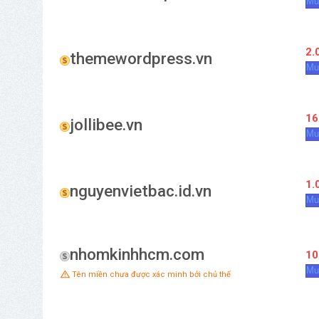
Mu
2.
themewordpress.vn
Mu
16
jollibee.vn
Mu
1.
nguyenvietbac.id.vn
Mu
nhomkinhhcm.com
10
Mu
Tên miền chưa được xác minh bởi chủ thể