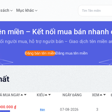
 sách
Mục khác
ên miền – Kết nối mua bán nhanh
ối người mua, hỗ trợ người bán – Giao dịch tên miền 
Đăng bán tên miền
Đăng mua tên miền
ất
IÁ MUA NGAY
KIỂU
NGÀY ĐĂNG
XEM
000.000 ₫
07-08-2026
3
Bán