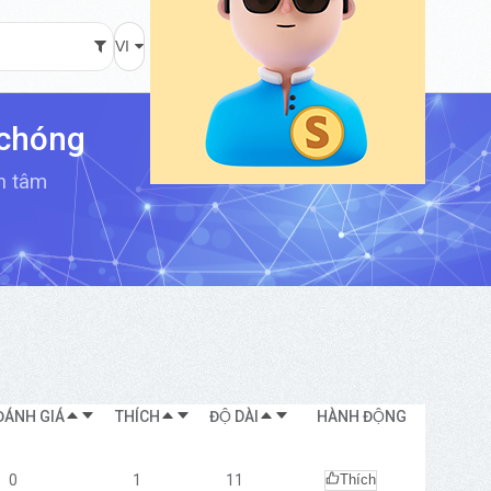
VI
 chóng
an tâm
ĐÁNH GIÁ
THÍCH
ĐỘ DÀI
HÀNH ĐỘNG
0
1
11
Thích