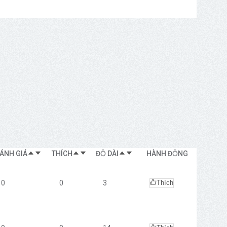
ÁNH GIÁ
THÍCH
ĐỘ DÀI
HÀNH ĐỘNG
0
0
3
Thích